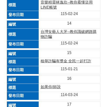
音樂精靈林逸欣--教你看懂盜用
LINE帳號
115-02-24
14
台灣女藝人大牙--教你識破網路購
物詐騙
115-02-24
15
檢舉詐騙有獎金 全民一起打詐
115-01-21
16
如果你/妳說
114-03-24
17