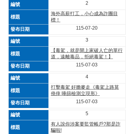
2
海外高薪打工，小心成為詐團目
標！
115-07-20
3
【毒駕，就是開上家破人亡的單行
道，遠離毒品，拒絕毒駕！】
115-07-03
4
打擊毒駕 好膽麥走《毒駕上路莫
僥倖 唾篩檢測立現形》
115-07-03
5
有人說你涉案要監管帳戶?那是詐
騙啦!