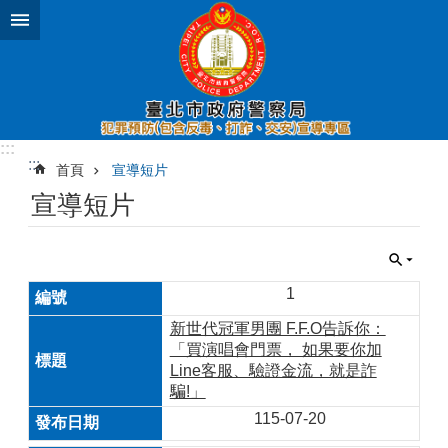
跳到主要內容區塊
:::
:::
首頁
宣導短片
宣導短片
1
新世代冠軍男團 F.F.O告訴你：
「買演唱會門票， 如果要你加
Line客服、驗證金流，就是詐
騙!」
115-07-20