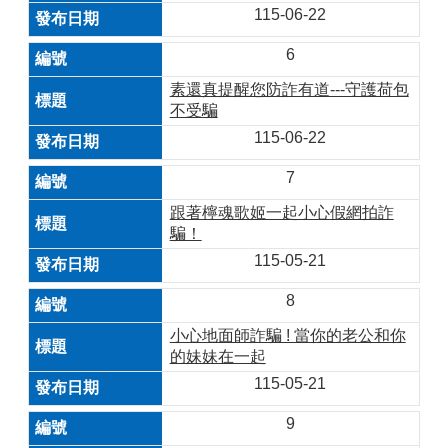
115-06-22
6
素還真提醒您防詐有道---守護荷包
不受騙
115-06-22
7
跟著檸魂歌姬一起小心假網拍詐
騙！
115-05-21
8
小心地面師詐騙 ! 當你的老公和你
的妹妹在一起
115-05-21
9