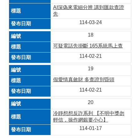
AI深偽來電細分辨 講到匯款查證
先
114-03-24
18
可疑電話先掛斷 165系統馬上查
114-02-21
19
假愛情真斂財 多查證別昏頭
114-02-21
20
冷靜想想反詐系列 【不明中獎勿
輕信，操作網銀要小心】
114-01-17