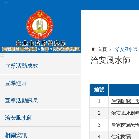
:::
跳到主要內容區塊
:::
首頁
治安風水師
:::
治安風水師
宣導活動成效
宣導短片
編號
宣導活動訊息
1
住宅防竊自
2
治安風水師申請、Ap
治安風水師
3
居家防竊安
相關資訊
4
住宅防竊