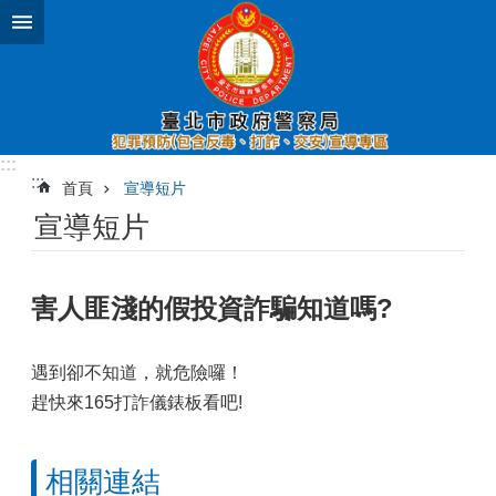
跳到主要內容區塊
:::
:::
首頁
宣導短片
宣導短片
害人匪淺的假投資詐騙知道嗎?
遇到卻不知道，就危險囉！
趕快來165打詐儀錶板看吧!
相關連結