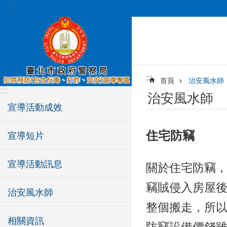
:::
跳到主要內容區塊
:::
首頁
治安風水師
:::
治安風水師
宣導活動成效
住宅防竊
宣導短片
宣導活動訊息
關於住宅防竊
竊賊侵入房屋
治安風水師
整個搬走，所以
相關資訊