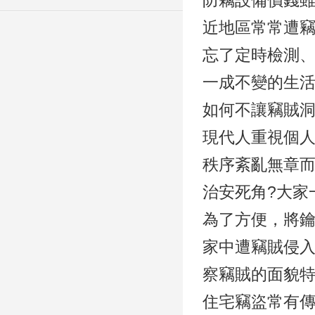
防竊設備價錢
近地區常常遭
忘了定時檢測
一成不變的生活
如何不讓竊賊
現代人重視個
秩序紊亂無章
治安死角?大家
為了方便，將鑰
家中遭竊賊侵
察竊賊的面貌特
住宅竊盜常有傳