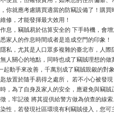
雖不便宜，但確很實用，如果您的住所偏僻、
竊，你就應考慮購買適當的防竊設備了！購買
、維修，才能發揮最大效用！
作息，竊賊易於估算安全的 下手時機，會增
洞悉家人的作息時間或者是造成空門的印象！
人隱私，尤其是人口眾多複雜的臺北市，人際
而無人關心的地點，同時也成了竊賊理想的做
一起動手來改善，千萬別成了竊賊覬覦的對
匙放置於隨手易得之處所， 若不小心被發現
入時，為了自身及家人的安全，應避免與竊賊
徵，牢記後 將其提供給警方做為偵查的線索
染性，若發現社區環境有利竊賊侵入，您可