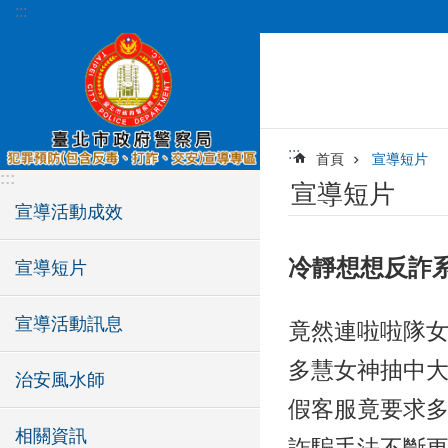
:::
跳到主要內容區塊
:::
首頁
宣導短片
:::
宣導短片
宣導活動成效
冷靜想想反詐
宣導短片
宣導活動訊息
竟然連啦啦隊
多慧女神抽中大
治安風水師
假客服竟要求多慧
相關資訊